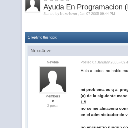
Ayuda En Programacion (
Started by
Nexo4ever
,
Jan 07 2005 09:44 PM
1 reply to this topic
Nexo4ever
Newbie
Posted
07 January 2005 - 09:
Hola a todos, no hablo mu
mi problema es q al prog
(a) de la siguiente mane
Members
1.5
3 posts
no se me almacena como
en el administrador de v
no encuentro ningun co