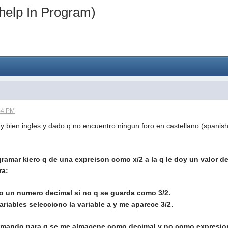
help In Program)
44 PM
y bien ingles y dado q no encuentro ningun foro en castellano (spanish
ramar kiero q de una expreison como x/2 a la q le doy un valor de
ra:
 un numero decimal si no q se guarda como 3/2.
ariables selecciono la variable a y me aparece 3/2.
mando para q se me almacene como decimal y no como expresio