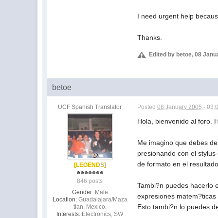
I need urgent help because
Thanks.
Edited by betoe, 08 Janu
betoe
UCF Spanish Translator
Posted
08 January 2005 - 03:
Hola, bienvenido al foro.
Me imagino que debes de p
presionando con el stylus e
de formato en el resultado
[LEGENDS]
846 posts
Tambi?n puedes hacerlo en 
Gender:
Male
expresiones matem?ticas (n
Location:
Guadalajara/Maza
Esto tambi?n lo puedes de
tlan, Mexico.
Interests:
Electronics, SW