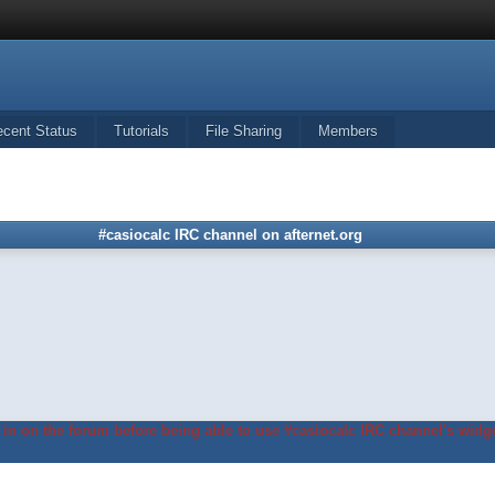
ecent Status
Tutorials
File Sharing
Members
#casiocalc IRC channel on afternet.org
in on the forum before being able to use #casiocalc IRC channel's widge