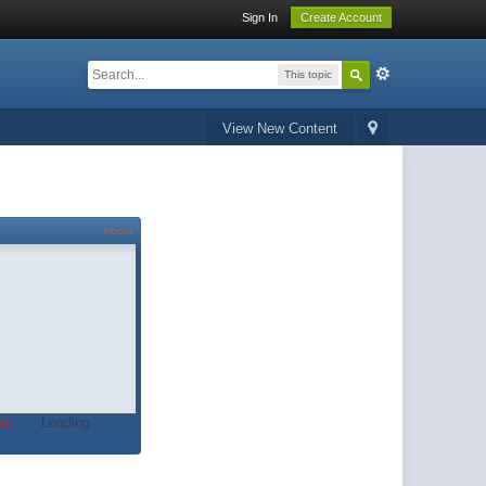
Sign In
Create Account
This topic
View New Content
About
t.
Loading