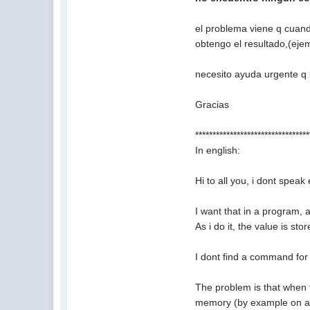
el problema viene q cuand
obtengo el resultado,(ej
necesito ayuda urgente q
Gracias
*********************************
In english:
Hi to all you, i dont speak
I want that in a program, an
As i do it, the value is sto
I dont find a command for s
The problem is that when t
memory (by example on a 