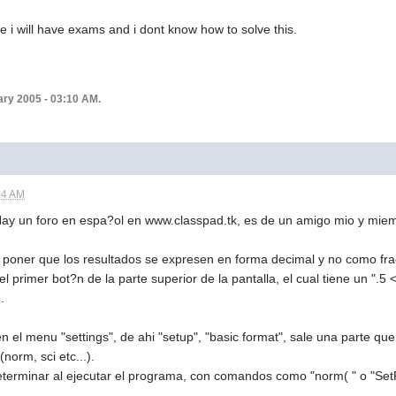
 i will have exams and i dont know how to solve this.
ary 2005 - 03:10 AM.
04 AM
 Hay un foro en espa?ol en www.classpad.tk, es de un amigo mio y mie
oner que los resultados se expresen en forma decimal y no como frac
l primer bot?n de la parte superior de la pantalla, el cual tiene un ".5 
.
el menu "settings", de ahi "setup", "basic format", sale una parte que 
orm, sci etc...).
terminar al ejecutar el programa, con comandos como "norm( " o "SetF