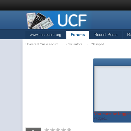
www.casiocalc.org
Forums
Recent Posts
R
Universal Casio Forum
→
Calculators
→
Classpad
You must be logged 
widget...