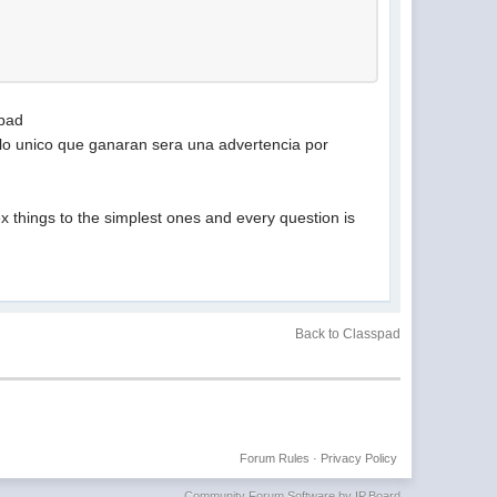
spad
 lo unico que ganaran sera una advertencia por
x things to the simplest ones and every question is
Back to Classpad
Forum Rules
·
Privacy Policy
Community Forum Software by IP.Board