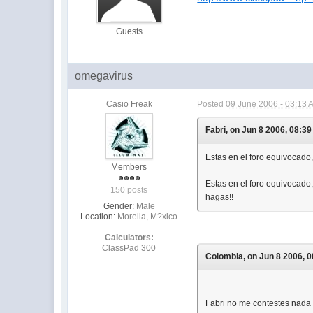
Guests
omegavirus
Casio Freak
Posted
09 June 2006 - 03:13 
Fabri, on Jun 8 2006, 08:39
Estas en el foro equivocado,
Members
Estas en el foro equivocado,
150 posts
hagas!!
Gender:
Male
Location:
Morelia, M?xico
Calculators:
ClassPad 300
Colombia, on Jun 8 2006, 0
Fabri no me contestes nada