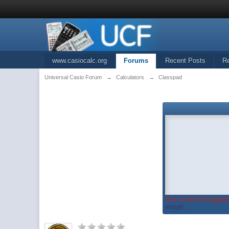
www.casiocalc.org
Forums
Recent Posts
R
Universal Casio Forum
→
Calculators
→
Classpad
You must be logged 
widget...