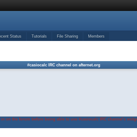
ecent Status
Tutorials
File Sharing
Members
#casiocalc IRC channel on afternet.org
in on the forum before being able to use #casiocalc IRC channel's widge