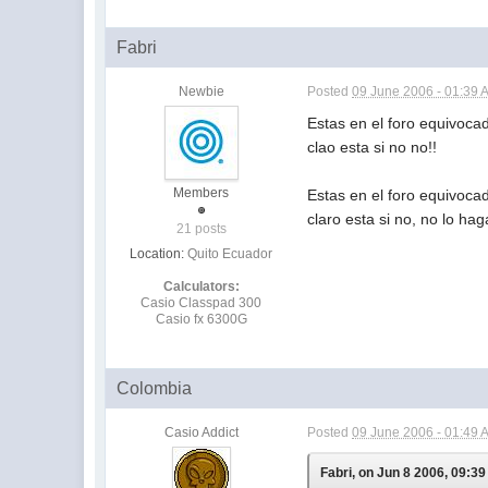
Fabri
Newbie
Posted
09 June 2006 - 01:39 
Estas en el foro equivoca
clao esta si no no!!
Members
Estas en el foro equivoca
claro esta si no, no lo hag
21 posts
Location:
Quito Ecuador
Calculators:
Casio Classpad 300
Casio fx 6300G
Colombia
Casio Addict
Posted
09 June 2006 - 01:49 
Fabri, on Jun 8 2006, 09:39