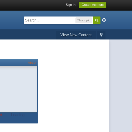
Sign In
Create Account
This topic
View New Content
About
t.
Loading