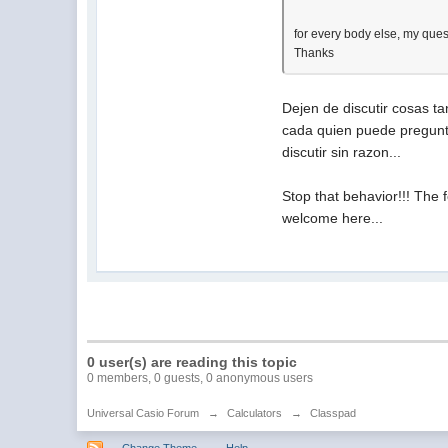
for every body else, my que
Thanks
Dejen de discutir cosas ta
cada quien puede pregunta
discutir sin razon...
Stop that behavior!!! The 
welcome here...
0 user(s) are reading this topic
0 members, 0 guests, 0 anonymous users
Universal Casio Forum
→
Calculators
→
Classpad
Change Theme
Help