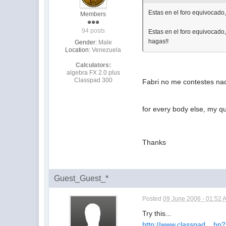
Estas en el foro equivocado,
Members
94 posts
Estas en el foro equivocado,
hagas!!
Gender:
Male
Location:
Venezuela
Calculators:
algebra FX 2.0 plus
Classpad 300
Fabri no me contestes na
for every body else, my q
Thanks
Guest_Guest_*
Posted
09 June 2006 - 01:52 
Try this...
http://www.classpad....h