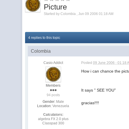
Picture
Started by
Colombia
,
Jun 09 2006 01:18 AM
4 replies to this topic
Colombia
Casio Addict
Posted
09 June 2006 - 01:18 
How i can chance the pict
Members
It says " SEE YOU"
94 posts
Gender:
Male
gracias!!!!
Location:
Venezuela
Calculators:
algebra FX 2.0 plus
Classpad 300