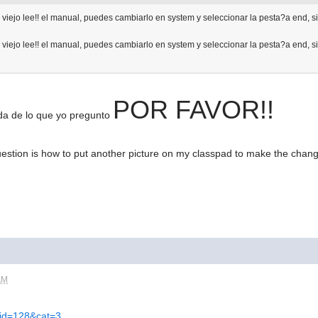
 viejo lee!! el manual, puedes cambiarlo en system y seleccionar la pesta?a end, s
 viejo lee!! el manual, puedes cambiarlo en system y seleccionar la pesta?a end, s
POR FAVOR!!
da de lo que yo pregunto
uestion is how to put another picture on my classpad to make the chan
AM
p?id=128&cat=3