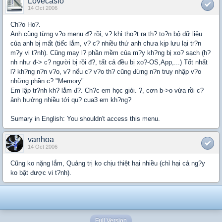
Lovecasio
14 Oct 2006
Ch?o Ho?.
Anh cũng từng v?o menu đ? rồi, v? khi tho?t ra th? to?n bộ dữ liệu
của anh bị mất (tiếc lắm, v? c? nhiều thứ anh chưa kịp lưu lại tr?n
m?y vi t?nh). Cũng may l? phần mềm của m?y kh?ng bị xo? sạch (h?
nh như đ-> c? người bị rồi đ?, tất cả đều bị xo?-OS,App,...) Tốt nhất
l? kh?ng n?n v?o, v? nếu c? v?o th? cũng đừng n?n truy nhập v?o
những phần c? "Memory".
Em lập tr?nh kh? lắm đ?. Ch?c em học giỏi. ?, cơn b->o vừa rồi c?
ảnh hưởng nhiều tới qu? cua3 em kh?ng?
Sumary in English: You shouldn't access this menu.
vanhoa
14 Oct 2006
Cũng ko nặng lắm, Quảng trị ko chịu thiệt hại nhiều (chỉ hại cả ng?y
ko bật được vi t?nh).
Full Version