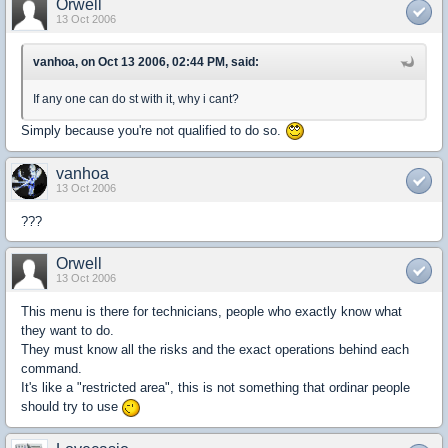
Orwell
13 Oct 2006
vanhoa, on Oct 13 2006, 02:44 PM, said:
If any one can do st with it, why i cant?
Simply because you're not qualified to do so.
vanhoa
13 Oct 2006
???
Orwell
13 Oct 2006
This menu is there for technicians, people who exactly know what
they want to do.
They must know all the risks and the exact operations behind each
command.
It's like a "restricted area", this is not something that ordinar people
should try to use