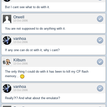
But I cant see what to do with it.
Orwell
13 Oct 2006
You are not supposed to do anything with it.
vanhoa
13 Oct 2006
If any one can do st with it, why i cant?
Kilburn
13 Oct 2006
The only thing I could do with it has been to kill my CP flash
memory...
vanhoa
13 Oct 2006
Really?!? And what about the emulator?