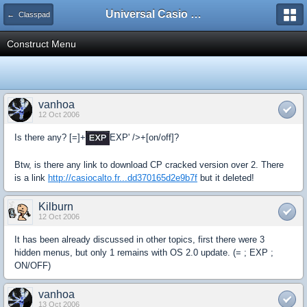
Universal Casio Forum
← Classpad
Construct Menu
vanhoa
12 Oct 2006
Is there any? [=]+
EXP' />+[on/off]?
Btw, is there any link to download CP cracked version over 2. There
is a link
http://casiocalto.fr...dd370165d2e9b7f
but it deleted!
Kilburn
12 Oct 2006
It has been already discussed in other topics, first there were 3
hidden menus, but only 1 remains with OS 2.0 update. (= ; EXP ;
ON/OFF)
vanhoa
13 Oct 2006