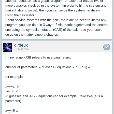
another "equation" as a graph, diagram, or table that relates two or
more variables involved in the system (in order to fill the system and
make it able to solve). then you can solve the system iteratively
using the calculator.
About solving systems with the calc, there are no need to install any
program, you can do it in 3 ways, 2 via matrix algebra and the another
one using the symbolic notation (CAS) of the calc. see your users
guide on the matrix algebra chapter.
girdeux
15 Oct 2007
I think angelXXIII refears to use parameters:
number of parameters = guesses - equations = n - (n-1) = 1
for example:
x+y+z=6
x-y+z=2
(3 guesses and 3-1=2 equations) so for example I take z=a (a is a
parameter)
x+y=6-a