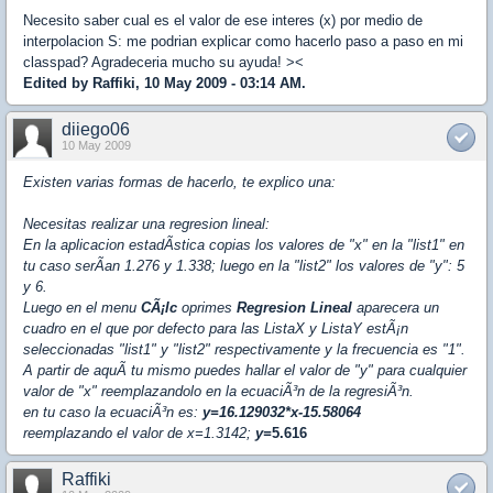
Necesito saber cual es el valor de ese interes (x) por medio de
interpolacion S: me podrian explicar como hacerlo paso a paso en mi
classpad? Agradeceria mucho su ayuda! ><
Edited by Raffiki, 10 May 2009 - 03:14 AM.
diiego06
10 May 2009
Existen varias formas de hacerlo, te explico una:
Necesitas realizar una regresion lineal:
En la aplicacion estadÃ­stica copias los valores de "x" en la "list1" en
tu caso serÃ­an 1.276 y 1.338; luego en la "list2" los valores de "y": 5
y 6.
Luego en el menu
CÃ¡lc
oprimes
Regresion Lineal
aparecera un
cuadro en el que por defecto para las ListaX y ListaY estÃ¡n
seleccionadas "list1" y "list2" respectivamente y la frecuencia es "1".
A partir de aquÃ­ tu mismo puedes hallar el valor de "y" para cualquier
valor de "x" reemplazandolo en la ecuaciÃ³n de la regresiÃ³n.
en tu caso la ecuaciÃ³n es:
y=16.129032*x-15.58064
reemplazando el valor de x=1.3142;
y=
5.616
Raffiki