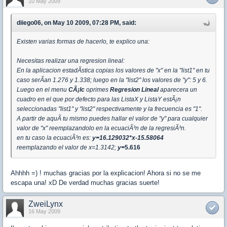
10 May 2009
diiego06, on May 10 2009, 07:28 PM, said:
Existen varias formas de hacerlo, te explico una:
Necesitas realizar una regresion lineal:
En la aplicacion estadÃ­stica copias los valores de "x" en la "list1" en tu
caso serÃ­an 1.276 y 1.338; luego en la "list2" los valores de "y": 5 y 6.
Luego en el menu
CÃ¡lc
oprimes
Regresion Lineal
aparecera un
cuadro en el que por defecto para las ListaX y ListaY estÃ¡n
seleccionadas "list1" y "list2" respectivamente y la frecuencia es "1".
A partir de aquÃ­ tu mismo puedes hallar el valor de "y" para cualquier
valor de "x" reemplazandolo en la ecuaciÃ³n de la regresiÃ³n.
en tu caso la ecuaciÃ³n es:
y=16.129032*x-15.58064
reemplazando el valor de x=1.3142;
y=
5.616
Ahhhh =) ! muchas gracias por la explicacion! Ahora si no se me
escapa una! xD De verdad muchas gracias suerte!
ZweiLynx
16 May 2009