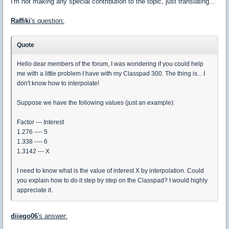
I'm not making any special contribution to the topic, just translating...
Raffiki
's question:
Quote
Hello dear members of the forum, I was wondering if you could help
me with a little problem I have with my Classpad 300. The thing is... I
don't know how to interpolate!
Suppose we have the following values (just an example):
Factor --- Interest
1.276 ---- 5
1.338 ---- 6
1.3142 --- X
I need to know what is the value of interest X by interpolation. Could
you explain how to do it step by step on the Classpad? I would highly
appreciate it.
diiego06
's answer: